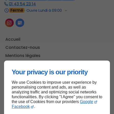
01 43 54 23 14
Fermé
⋅ Ouvre Lundi à 09:00
Accueil
Contactez-nous
Mentions légales
Plan du site
Your privacy is our priority
We use Cookies to improve user experience by
Haut de page
personalising content and ads, as well as
analyzing traffic and optimizing social networks
functionalities. By clicking "I Agree" you consent to
the use of Cookies from our providers
Google
Facebook
.