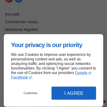
Accueil
Contactez-nous
Mentions légales
Plan du site
Your privacy is our priority
We use Cookies to improve user experience by
Haut de page
personalising content and ads, as well as
analyzing traffic and optimizing social networks
functionalities. By clicking "I Agree" you consent to
the use of Cookies from our providers
Google
Facebook
.
I AGREE
Customize