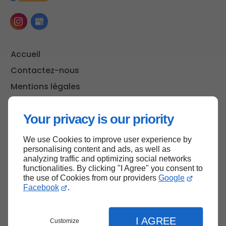
Accueil
Contactez-nous
Mentions légales
Plan du site
Your privacy is our priority
We use Cookies to improve user experience by
Haut de page
personalising content and ads, as well as
analyzing traffic and optimizing social networks
functionalities. By clicking "I Agree" you consent to
the use of Cookies from our providers
Google
Facebook
.
I AGREE
Customize